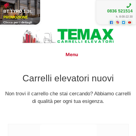
BT TYRO 1.3t
0836 521514
PROMOZIONE
h. 8:00-22:30
Clicca per i dettagli
Vai
al
contenuto
Menu
Carrelli elevatori nuovi
Non trovi il carrello che stai cercando? Abbiamo carrelli
di qualità per ogni tua esigenza.